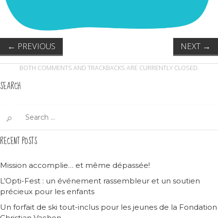
←
PREVIOUS
NEXT
→
BOTH COMMENTS AND TRACKBACKS ARE CURRENTLY CLOSED.
SEARCH
Search
for:
RECENT POSTS
Mission accomplie… et même dépassée!
L’Opti-Fest : un événement rassembleur et un soutien
précieux pour les enfants
Un forfait de ski tout-inclus pour les jeunes de la Fondation
Christian Vachon