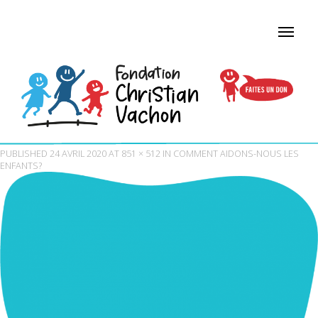
PUBLISHED
24 AVRIL 2020
AT
851 × 512
IN
COMMENT AIDONS-NOUS LES
ENFANTS?