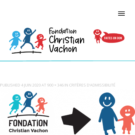
EFFICACITÉ
PUBLISHED
4 JUIN 2020
AT
900 × 346
IN
CRITÈRES D’ADMISSIBILITÉ