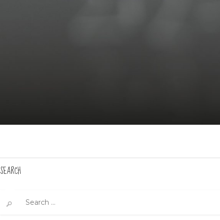
SEARCH
Search
for: