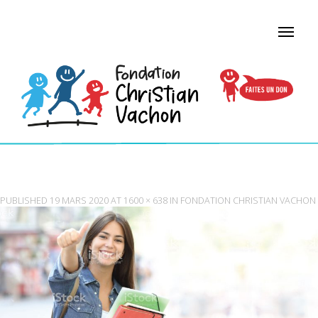
BANNIERE-CYBELE
PUBLISHED
19 MARS 2020
AT
1600 × 638
IN
FONDATION CHRISTIAN VACHON