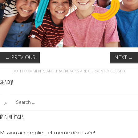
←
PREVIOUS
NEXT
→
BOTH COMMENTS AND TRACKBACKS ARE CURRENTLY CLOSED.
SEARCH
Search
for:
RECENT POSTS
Mission accomplie… et même dépassée!