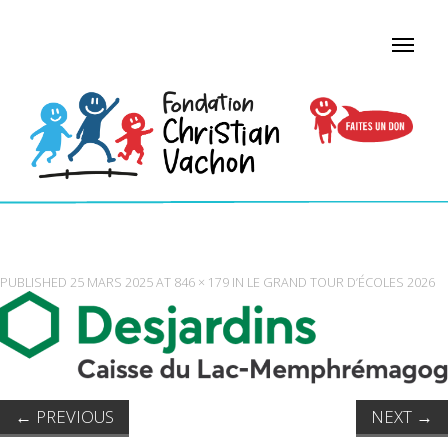
815-50066 (002)
PUBLISHED
25 MARS 2025
AT
846 × 179
IN
LE GRAND TOUR D’ÉCOLES 2026
←
PREVIOUS
NEXT
→