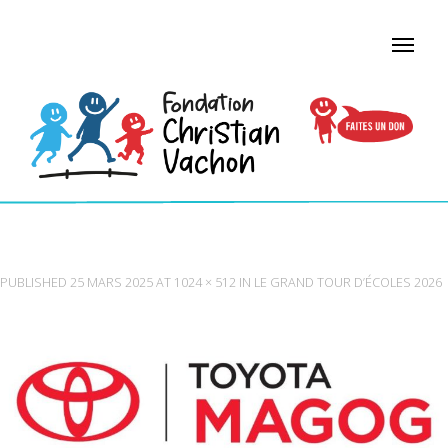
LOGO_TOYOTAMAGOG_RGB NEW
PUBLISHED
25 MARS 2025
AT
1024 × 512
IN
LE GRAND TOUR D’ÉCOLES 2026