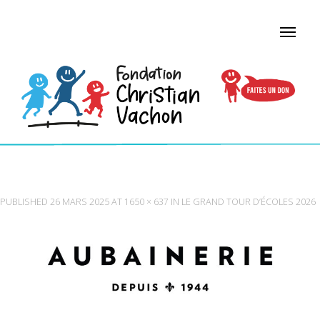
AUBAINERIE
PUBLISHED
26 MARS 2025
AT
1650 × 637
IN
LE GRAND TOUR D’ÉCOLES 2026