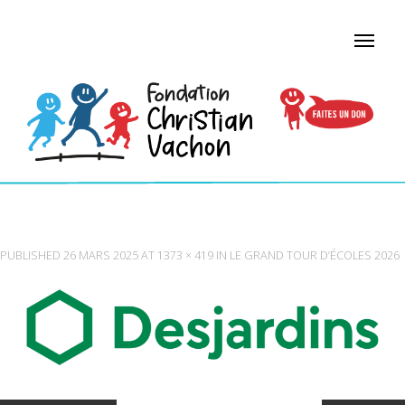
DESJARDINS_LOGO_PNG
PUBLISHED
26 MARS 2025
AT
1373 × 419
IN
LE GRAND TOUR D’ÉCOLES 2026