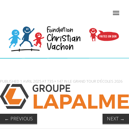
GROUPELAPALME_20201215_DP (002)
PUBLISHED
1 AVRIL 2025
AT
735 × 147
IN
LE GRAND TOUR D’ÉCOLES 2026
←
PREVIOUS
NEXT
→