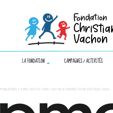
LA FONDATION
CAMPAGNES / ACTIVITÉS
PMG
PUBLISHED
1 AVRIL 2025
AT
2436 × 531
IN
LE GRAND TOUR D’ÉCOLES 2026