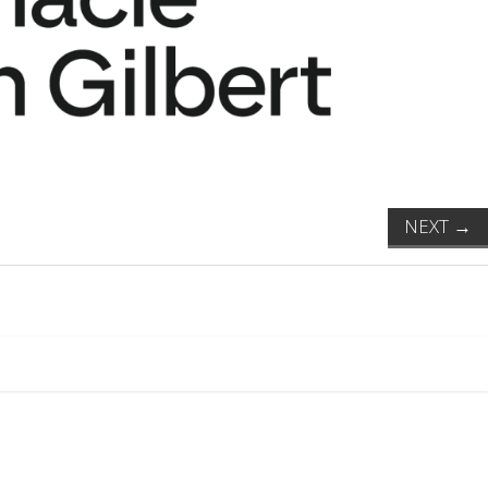
NEXT
→