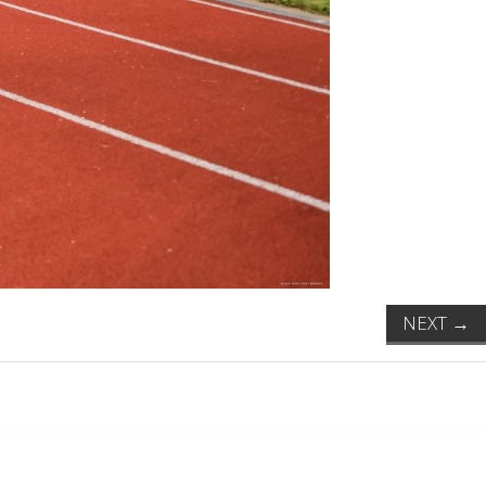
NEXT
→