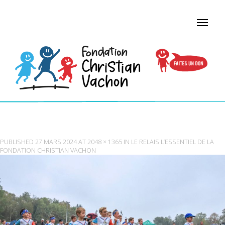
CENTURU_3
PUBLISHED
27 MARS 2024
AT
2048 × 1365
IN
LE RELAIS L’ESSENTIEL DE LA
FONDATION CHRISTIAN VACHON