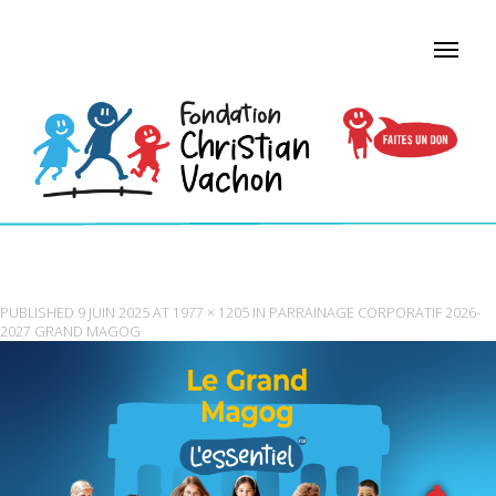
MAGOG
PUBLISHED
9 JUIN 2025
AT
1977 × 1205
IN
PARRAINAGE CORPORATIF 2026-
2027 GRAND MAGOG