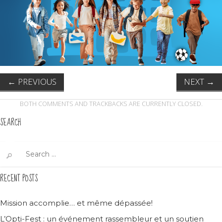
←
PREVIOUS
NEXT
→
BOTH COMMENTS AND TRACKBACKS ARE CURRENTLY CLOSED.
SEARCH
Search
for:
RECENT POSTS
Mission accomplie… et même dépassée!
L’Opti-Fest : un événement rassembleur et un soutien