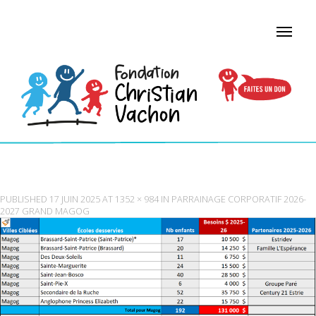
MAGOG
PUBLISHED
17 JUIN 2025
AT
1352 × 984
IN
PARRAINAGE CORPORATIF 2026-
2027 GRAND MAGOG