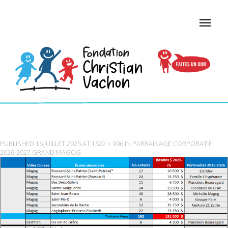
MAGOG
PUBLISHED
16 JUILLET 2025
AT
1522 × 996
IN
PARRAINAGE CORPORATIF
2026-2027 GRAND MAGOG