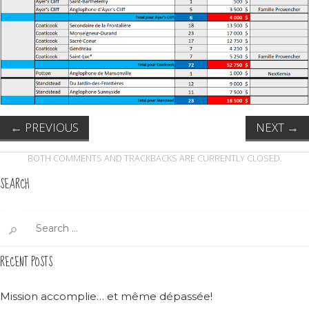
←
PREVIOUS
NEXT
→
BOTH COMMENTS AND TRACKBACKS ARE CURRENTLY CLOSED.
SEARCH
Search
for:
RECENT POSTS
Mission accomplie… et même dépassée!