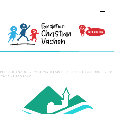
MRCMM-LOGO-COULEUR
PUBLISHED
8 AOÛT 2025
AT
2560 × 1749
IN
PARRAINAGE CORPORATIF 2026-
2027 GRAND MAGOG