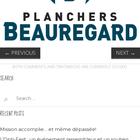
←
PREVIOUS
NEXT
→
BOTH COMMENTS AND TRACKBACKS ARE CURRENTLY CLOSED.
SEARCH
Search
for:
RECENT POSTS
Mission accomplie… et même dépassée!
L’Opti-Fest : un événement rassembleur et un soutien