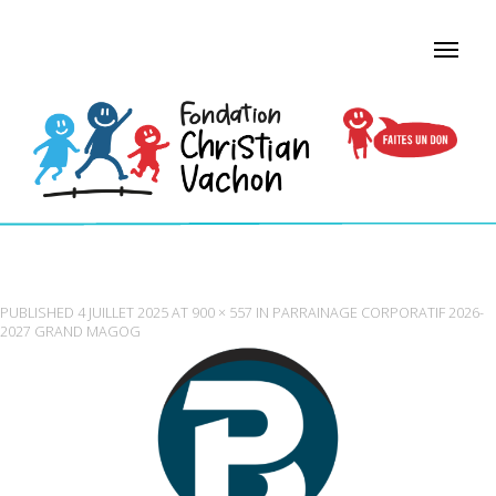
PLANCHERSBEAUREGARD
PUBLISHED
4 JUILLET 2025
AT
900 × 557
IN
PARRAINAGE CORPORATIF 2026-
2027 GRAND MAGOG