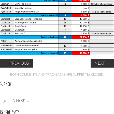
←
PREVIOUS
NEXT
→
BOTH COMMENTS AND TRACKBACKS ARE CURRENTLY CLOSED.
SEARCH
Search
for:
RECENT POSTS