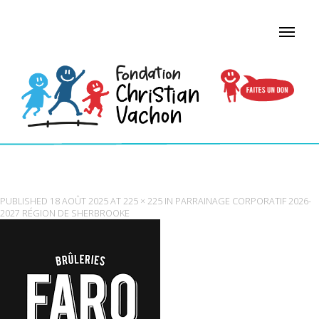
FARO
PUBLISHED
18 AOÛT 2025
AT
225 × 225
IN
PARRAINAGE CORPORATIF 2026-
2027 RÉGION DE SHERBROOKE