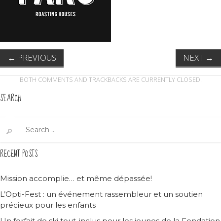
←
PREVIOUS
NEXT
→
BOTH COMMENTS AND TRACKBACKS ARE CURRENTLY CLOSED.
SEARCH
Search
for:
RECENT POSTS
Mission accomplie… et même dépassée!
L’Opti-Fest : un événement rassembleur et un soutien
précieux pour les enfants
Un forfait de ski tout-inclus pour les jeunes de la Fondation