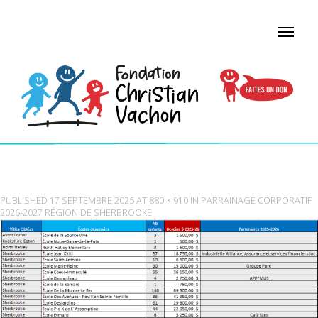
TABLEAUSHERBROOKE
PUBLISHED
17 SEPTEMBRE 2025
AT
880 × 910
IN
PARRAINAGE CORPORATIF
2026-2027 RÉGION DE SHERBROOKE