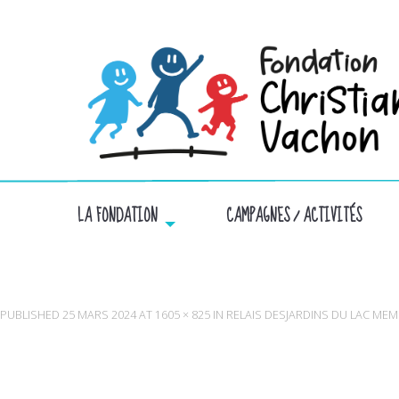
LA FONDATION
CAMPAGNES / ACTIVITÉS
PUBLISHED
25 MARS 2024
AT
1605 × 825
IN
RELAIS DESJARDINS DU LAC ME