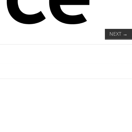
NEXT
→