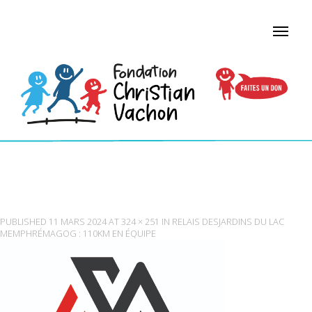
LOGO NOIR SUR FOND
BLANC_MARLOWSTRUCTUREDACIER
PUBLISHED
11 MARS 2024
AT
324 × 251
IN
RELAIS DESJARDINS DU LAC
MEMPHRÉMAGOG : 110KM EN ÉQUIPE