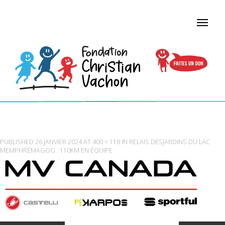
LOGO3
PUBLISHED
26 JANVIER 2024
AT
400 × 118
IN
RELAIS DESJARDINS DU LAC
MEMPHRÉMAGOG : 110KM EN ÉQUIPE