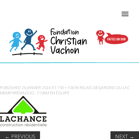
LOGO4
PUBLISHED
26 JANVIER 2024
AT
150 × 100
IN
RELAIS DESJARDINS DU LAC
MEMPHRÉMAGOG : 110KM EN ÉQUIPE
←
PREVIOUS
NEXT
→