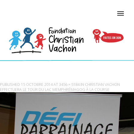
IMG_9994
PUBLISHED
15 OCTOBRE 2014
AT
3456 × 5184
IN
CHRISTIAN VACHON
EFFECTUERA LE TOUR DU LAC MEMPHRÉMAGOG À LA COURSE