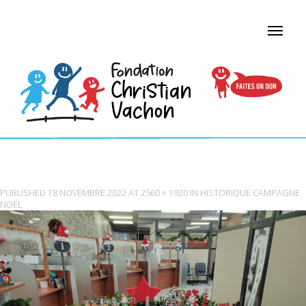
20211122_103857
PUBLISHED
18 NOVEMBRE 2022
AT
2560 × 1920
IN
HISTORIQUE CAMPAGNE
NOËL