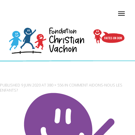
ENFANT HEUREUX
PUBLISHED
9 JUIN 2020
AT
380 × 556
IN
COMMENT AIDONS-NOUS LES
ENFANTS?