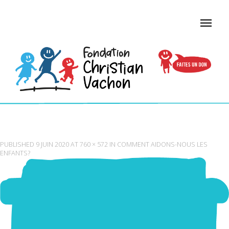
ÉCOLE TURQUOISE
PUBLISHED
9 JUIN 2020
AT
760 × 572
IN
COMMENT AIDONS-NOUS LES
ENFANTS?