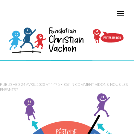
SIMPLE
PUBLISHED
24 AVRIL 2020
AT
1475 × 867
IN
COMMENT AIDONS-NOUS LES
ENFANTS?