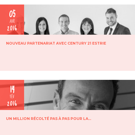
05
AVR
2016
NOUVEAU PARTENARIAT AVEC CENTURY 21 ESTRIE
14
FÉV
2016
UN MILLION RÉCOLTÉ PAS À PAS POUR LA…