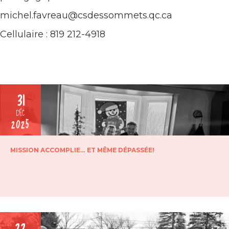
michel.favreau@csdessommets.qc.ca
Cellulaire : 819 212-4918
31
DÉC
2025
MISSION ACCOMPLIE… ET MÊME DÉPASSÉE!
22