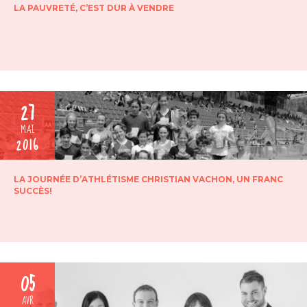
LA PAUVRETÉ, C’EST DUR À VENDRE
27
MAI
2016
LA JOURNÉE D’ATHLÉTISME CHRISTIAN VACHON, UN FRANC
SUCCÈS!
05
AVR