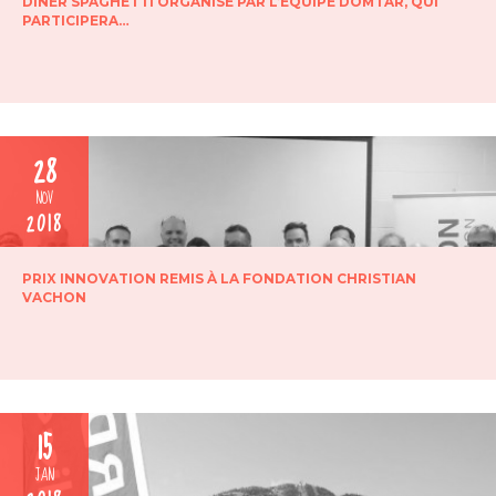
DÎNER SPAGHETTI ORGANISÉ PAR L’ÉQUIPE DOMTAR, QUI
PARTICIPERA…
28
NOV
2018
PRIX INNOVATION REMIS À LA FONDATION CHRISTIAN
VACHON
15
JAN