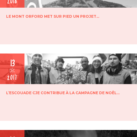
2018
LE MONT ORFORD MET SUR PIED UN PROJET…
13
DÉC
2017
L’ESCOUADE CJE CONTRIBUE À LA CAMPAGNE DE NOËL…