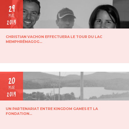
29
MAI
2014
CHRISTIAN VACHON EFFECTUERA LE TOUR DU LAC
MEMPHRÉMAGOG…
20
MAR
2014
UN PARTENARIAT ENTRE KINGDOM GAMES ET LA
FONDATION…