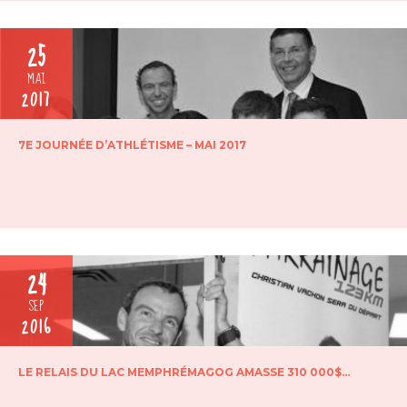
25
MAI
2017
7E JOURNÉE D’ATHLÉTISME – MAI 2017
24
SEP
2016
LE RELAIS DU LAC MEMPHRÉMAGOG AMASSE 310 000$…