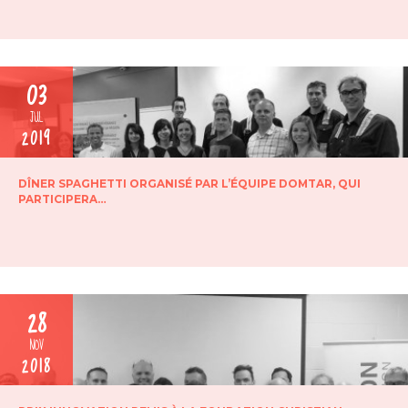
03
JUL
2019
DÎNER SPAGHETTI ORGANISÉ PAR L’ÉQUIPE DOMTAR, QUI
PARTICIPERA…
28
NOV
2018